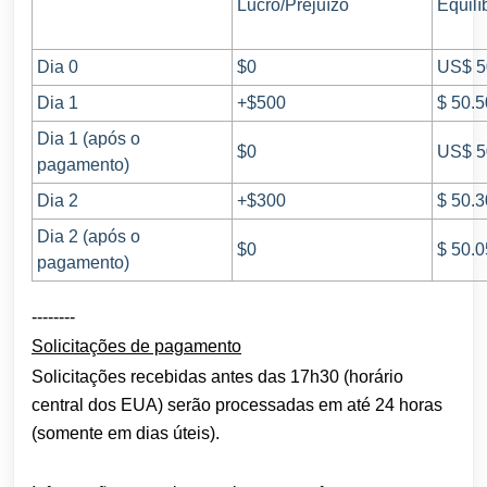
Lucro/Prejuízo
Equilí
Dia 0
$0
US$ 5
Dia 1
+$500
$ 50.
Dia 1 (após o
$0
US$ 5
pagamento)
Dia 2
+$300
$ 50.
Dia 2 (após o
$0
$ 50.
pagamento)
--------
Solicitações de pagamento
Solicitações recebidas antes das 17h30 (horário
central dos EUA) serão processadas em até 24 horas
(somente em dias úteis).