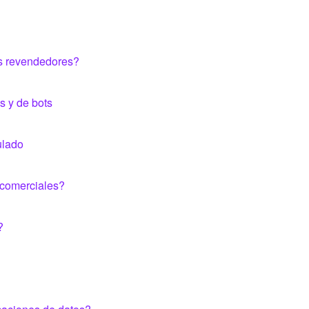
os revendedores?
s y de bots
ulado
 comerciales?
?