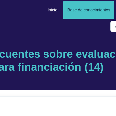
Inicio
Base de conocimientos
cuentes sobre evaluac
ara financiación (14)