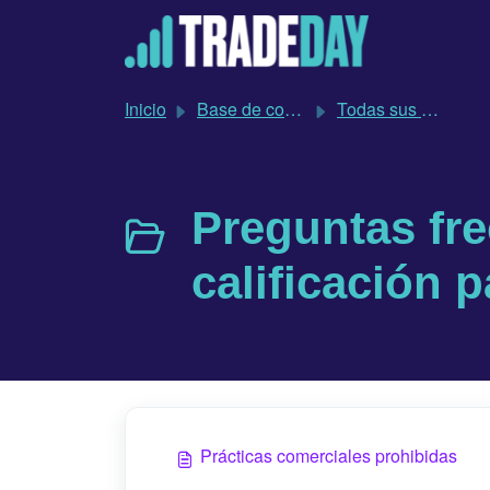
Saltar al contenido principal
Inicio
Base de conocimientos
Todas sus preguntas sobre TradeDay respondidas
Preguntas fre
calificación p
Prácticas comerciales prohibidas