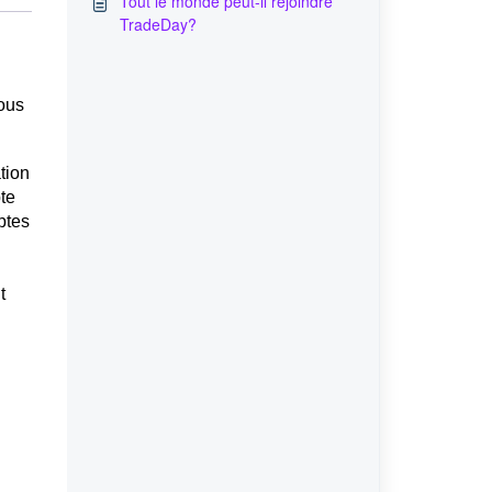
Tout le monde peut-il rejoindre
TradeDay?
tous
tion
te
ptes
t