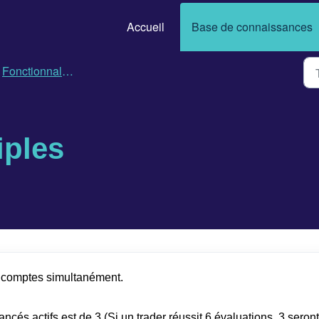
Accueil
Base de connaissances
Fonctionnalités importantes, politiques et FAQ
iples
6 comptes simultanément.
és actifs est de 3 (Si un trader réussit 6 évaluations, 3 seront