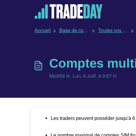
Passer au contenu principal
Accueil
Base de connaissances
Toutes vos questions sur TradeDay ont trouvé une réponse
Comptes mult
Modifié le Lun, 6 Juill. à 9:57 H
Les traders peuvent posséder jusqu'à 
Le nombre maximal de comptes SIM financ