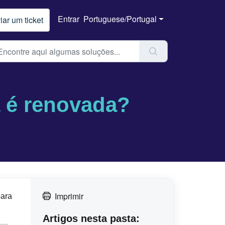
Entrar
Portuguese/Portugal
iar um ticket
 é renovada?
Imprimir
para
Artigos nesta pasta: