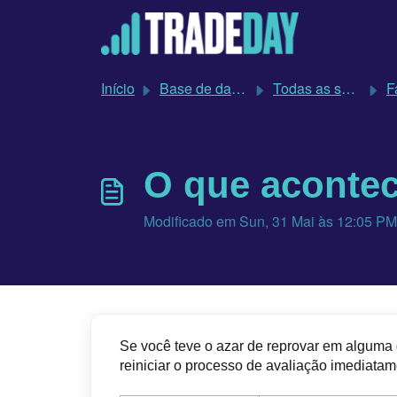
Avançar para o conteúdo principal
Início
Base de dados de conhecimento
Todas as suas perguntas do TradeDay respondidas
Fat
O que acontec
Modificado em Sun, 31 Mai às 12:05 PM
Se você teve o azar de reprovar em alguma
reiniciar o processo de avaliação imediatame