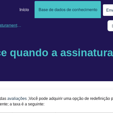
Início
Base de dados de conhecimento
Env
uramento e adesão
e quando a assinatura
,
 das
avaliações
Você pode adquirir uma opção de redefinição 
nte; a taxa é a seguinte: