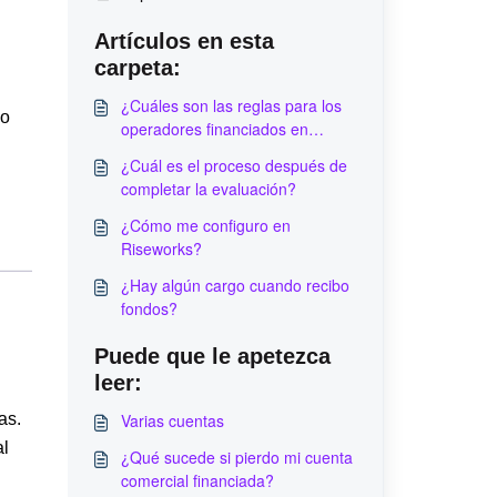
n
Artículos en esta
carpeta:
¿Cuáles son las reglas para los
jo
operadores financiados en
Simulación Financiada y en Real
¿Cuál es el proceso después de
Financiada?
completar la evaluación?
¿Cómo me configuro en
Riseworks?
¿Hay algún cargo cuando recibo
fondos?
Puede que le apetezca
leer:
as.
Varias cuentas
al
¿Qué sucede si pierdo mi cuenta
comercial financiada?