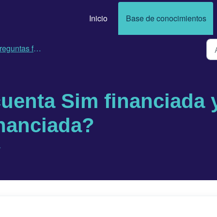
Inicio
Base de conocimientos
as frecuentes sobre comerciantes financiados
uenta Sim financiada 
inanciada?
.