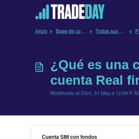
Saltar al contenido principal
Inicio
Base de conocimientos
Todas sus preguntas sobre TradeDay respondidas
Pregunt
¿Qué es una c
cuenta Real f
Modificado el Dom, 31 May a 12:08 P. M
Cuenta SIM con fondos