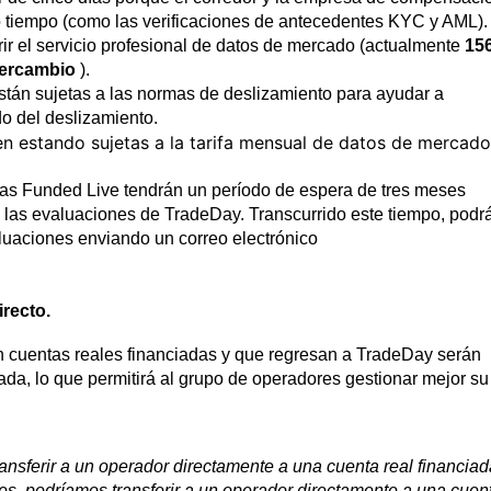
tiempo (como las verificaciones de antecedentes KYC y AML).
rir el servicio profesional de datos de mercado (actualmente
15
tercambio
).
stán sujetas a las normas de deslizamiento para ayudar a
do del deslizamiento.
en estando sujetas a la tarifa mensual de datos de mercado
as Funded Live tendrán un período de espera de tres meses
en las evaluaciones de TradeDay. Transcurrido este tiempo, podr
valuaciones enviando un correo electrónico
recto.
n cuentas reales financiadas y que regresan a TradeDay serán
ada, lo que permitirá al grupo de operadores gestionar mejor su
nsferir a un operador directamente a una cuenta real financiad
nes, podríamos transferir a un operador directamente a una cuen