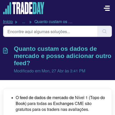
Avançar para o conteúdo principal
Início
...
Quanto custam os dados de mercado e posso adicionar outro...
Quanto custam os dados de
mercado e posso adicionar outro
feed?
Modificado em Mon, 27 Abr às 3:41 PM
O feed de dados de mercado de
Nível 1
(Topo do
Book)
para todas as
Exchanges
CME são
gratuitos para os traders nas avaliações.